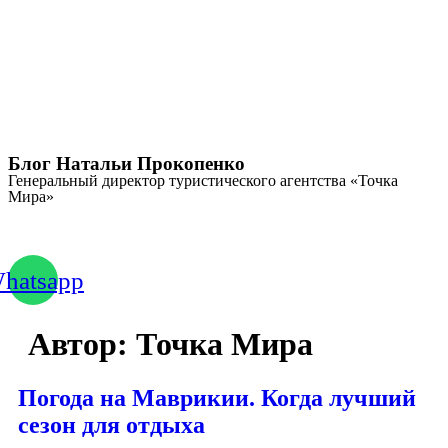
Перейти
к
содержимому
Блог Натальи Прокопенко
Генеральный директор туристического агентства «Точка
Мира»
+7 (908) 782-28-65
hatsapp
Автор:
Точка Мира
Погода на Маврикии. Когда лучший
сезон для отдыха