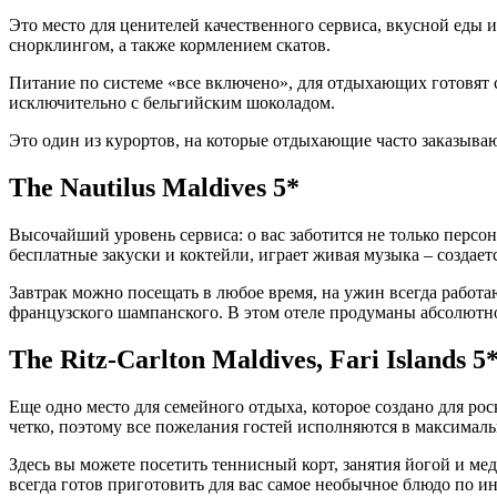
Это место для ценителей качественного сервиса, вкусной еды
снорклингом, а также кормлением скатов.
Питание по системе «все включено», для отдыхающих готовят
исключительно с бельгийским шоколадом.
Это один из курортов, на которые отдыхающие часто заказыва
The Nautilus Maldives 5*
Высочайший уровень сервиса: о вас заботится не только персон
бесплатные закуски и коктейли, играет живая музыка – создае
Завтрак можно посещать в любое время, на ужин всегда работа
французского шампанского. В этом отеле продуманы абсолютно
The Ritz-Carlton Maldives, Fari Islands 5
Еще одно место для семейного отдыха, которое создано для ро
четко, поэтому все пожелания гостей исполняются в максималь
Здесь вы можете посетить теннисный корт, занятия йогой и ме
всегда готов приготовить для вас самое необычное блюдо по и