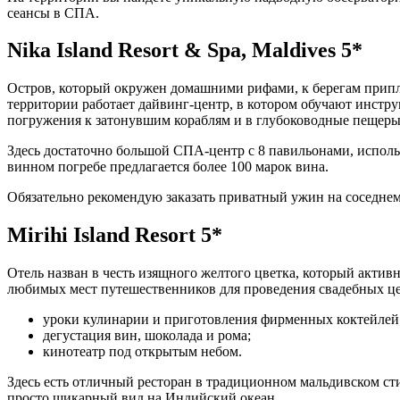
сеансы в СПА.
Nika Island Resort & Spa, Maldives 5*
Остров, который окружен домашними рифами, к берегам приплы
территории работает дайвинг-центр, в котором обучают инстру
погружения к затонувшим кораблям и в глубоководные пещеры
Здесь достаточно большой СПА-центр с 8 павильонами, исполь
винном погребе предлагается более 100 марок вина.
Обязательно рекомендую заказать приватный ужин на соседнем 
Mirihi Island Resort 5*
Отель назван в честь изящного желтого цветка, который актив
любимых мест путешественников для проведения свадебных ц
уроки кулинарии и приготовления фирменных коктейлей
дегустация вин, шоколада и рома;
кинотеатр под открытым небом.
Здесь есть отличный ресторан в традиционном мальдивском с
просто шикарный вид на Индийский океан.