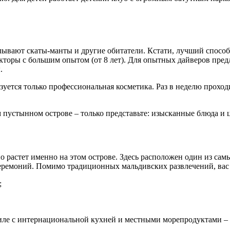
вают скаты-манты и другие обитатели. Кстати, лучший способ 
кторы с большим опытом (от 8 лет). Для опытных дайверов пред
.
зуется только профессиональная косметика. Раз в неделю прохо
пустынном острове – только представьте: изысканные блюда и ц
но растет именно на этом острове. Здесь расположен один из с
еремоний. Помимо традиционных мальдивских развлечений, вас
;
тиле с интернациональной кухней и местными морепродуктами –