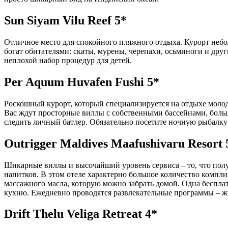
Sun Siyam Vilu Reef 5*
Отличное место для спокойного пляжного отдыха. Курорт небо
богат обитателями: скаты, мурены, черепахи, осьминоги и дру
неплохой набор процедур для детей.
Per Aquum Huvafen Fushi 5*
Роскошный курорт, который специализируется на отдыхе молод
Вас ждут просторные виллы с собственными бассейнами, больш
следить личный батлер. Обязательно посетите ночную рыбалку
Outrigger Maldives Maafushivaru Resort 
Шикарные виллы и высочайший уровень сервиса – то, что полу
напитков. В этом отеле характерно большое количество компли
массажного масла, которую можно забрать домой. Одна беспла
кухню. Ежедневно проводятся развлекательные программы – жи
Drift Thelu Veliga Retreat 4*