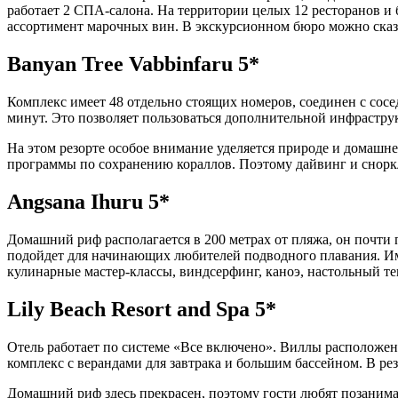
работает 2 СПА-салона. На территории целых 12 ресторанов и б
ассортимент марочных вин. В экскурсионном бюро можно сказа
Banyan Tree Vabbinfaru 5*
Комплекс имеет 48 отдельно стоящих номеров, соединен с сосе
минут. Это позволяет пользоваться дополнительной инфрастру
На этом резорте особое внимание уделяется природе и домашне
программы по сохранению кораллов. Поэтому дайвинг и снорк
Angsana Ihuru 5*
Домашний риф располагается в 200 метрах от пляжа, он почти
подойдет для начинающих любителей подводного плавания. Име
кулинарные мастер-классы, виндсерфинг, каноэ, настольный т
Lily Beach Resort and Spa 5*
Отель работает по системе «Все включено». Виллы расположены
комплекс с верандами для завтрака и большим бассейном. В ре
Домашний риф здесь прекрасен, поэтому гости любят позанима