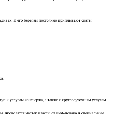
дивах. К его берегам постоянно приплывают скаты.
ов.
туп к услугам консьержа, а также к круглосуточным услугам
м, проводятся мастер классы от шеф-повара и специальные