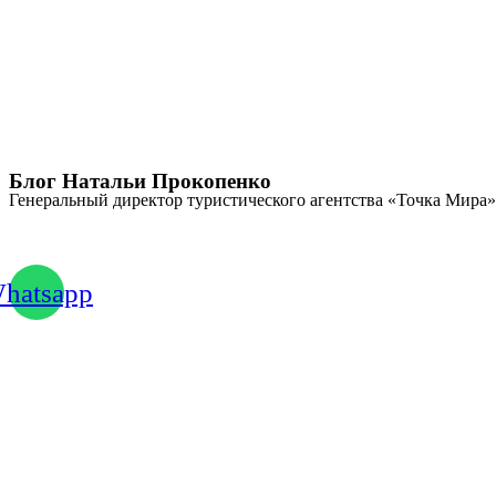
Перейти
к
содержимому
Блог Натальи Прокопенко
Генеральный директор туристического агентства «Точка Мира»
+7 (908) 782-28-65
hatsapp