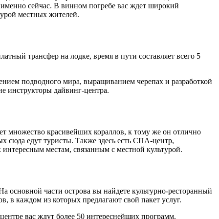
ь именно сейчас. В винном погребе вас ждет широкий
турой местных жителей.
атный трансфер на лодке, время в пути составляет всего 5
учением подводного мира, выращиванием черепах и разработкой
ие инструкторы дайвинг-центра.
тет множество красивейших кораллов, к тому же он отлично
х сюда едут туристы. Также здесь есть СПА-центр,
 интересным местам, связанным с местной культурой.
 На основной части острова вы найдете культурно-ресторанный
, в каждом из которых предлагают свой пакет услуг.
-центре вас ждут более 50 интереснейших программ.