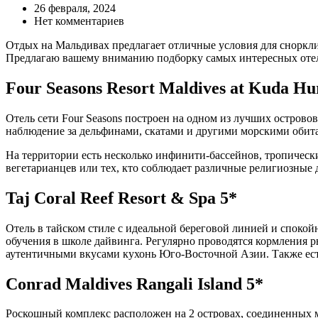
26 февраля, 2024
Нет комментариев
Отдых на Мальдивах предлагает отличные условия для сноркли
Предлагаю вашему вниманию подборку самых интересных отел
Four Seasons Resort Maldives at Kuda Hu
Отель сети Four Seasons построен на одном из лучших острово
наблюдение за дельфинами, скатами и другими морскими обит
На территории есть несколько инфинити-бассейнов, тропический
вегетарианцев или тех, кто соблюдает различные религиозные 
Taj Coral Reef Resort & Spa 5*
Отель в тайском стиле с идеальной береговой линией и споко
обучения в школе дайвинга. Регулярно проводятся кормления р
аутентичными вкусами кухонь Юго-Восточной Азии. Также есть
Conrad Maldives Rangali Island 5*
Роскошный комплекс расположен на 2 островах, соединенных м