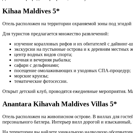
Kihaa Maldives 5*
Отель расположен на территории охраняемой зоны под эгидой
Для туристов предлагается множество развлечений:
изучение коралловых рифов и их обитателей с дайвинг-ш
экскурсии на пустынные острова и к деревням местных ж
центр водных видов спорта;
ночная и вечерняя рыбалка;
сафари с дельфинами;
посещение омолаживающих и уходовых СПА-процедур;
морские круизы;
тематические фотосессии.
Открыт детский клуб, проводятся ежедневные мероприятия. Ма
Anantara Kihavah Maldives Villas 5*
Отель расположен на живописном острове. В виллах для гостей
персонального батлера. Интерьер вилл дорогой и изысканный, 
На территории вы найдете уникальную надводную обсерваторию