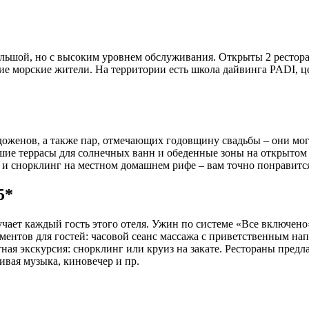
льшой, но с высоким уровнем обслуживания. Открыты 2 рестора
гие морские жители. На территории есть школа дайвинга PADI, 
оженов, а также пар, отмечающих годовщину свадьбы – они мог
ие террасы для солнечных ванн и обеденные зоны на открытом в
 и снорклинг на местном домашнем рифе – вам точно понравитс
5*
чает каждый гость этого отеля. Ужин по системе «Все включено
ментов для гостей: часовой сеанс массажа с приветственным нап
тная экскурсия: снорклинг или круиз на закате. Рестораны пр
вая музыка, киновечер и пр.