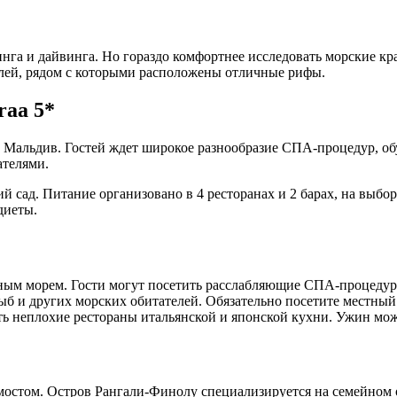
нга и дайвинга. Но гораздо комфортнее исследовать морские кр
ей, рядом с которыми расположены отличные рифы.
raa 5*
в Мальдив. Гостей ждет широкое разнообразие СПА-процедур, обу
ателями.
 сад. Питание организовано в 4 ресторанах и 2 барах, на выбор
диеты.
йным морем. Гости могут посетить расслабляющие СПА-процедуры
ыб и других морских обитателей. Обязательно посетите местный
 неплохие рестораны итальянской и японской кухни. Ужин можн
остом. Остров Рангали-Финолу специализируется на семейном от