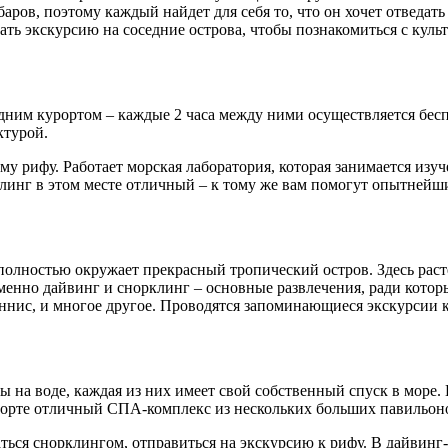
аров, поэтому каждый найдет для себя то, что он хочет отведат
ть экскурсию на соседние острова, чтобы познакомиться с куль
дним курортом – каждые 2 часа между ними осуществляется беспл
ктурой.
му рифу. Работает морская лаборатория, которая занимается из
линг в этом месте отличный – к тому же вам помогут опытнейш
 полностью окружает прекрасный тропический остров. Здесь рас
нно дайвинг и снорклинг – основные развлечения, ради которы
еннис, и многое другое. Проводятся запоминающиеся экскурсии к
 на воде, каждая из них имеет свой собственный спуск в море.
зорте отличный СПА-комплекс из нескольких больших павильонов
ться снорклингом, отправиться на экскурсию к рифу. В дайвинг